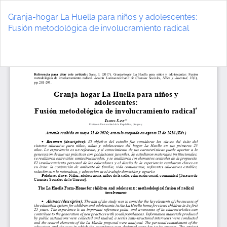
Volver
a
Granja-hogar La Huella para niños y adolescentes:
los
Fusión metodológica de involucramiento radical
detalles
del
De
D
artículo
P