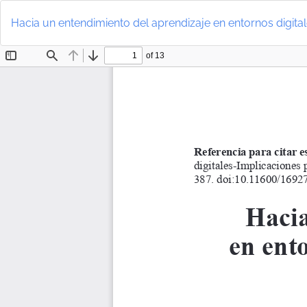
Volver
a
Hacia un entendimiento del aprendizaje en entornos digita
los
detalles
del
artículo