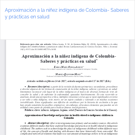
Volver
a
Aproximación a la niñez indígena de Colombia- Saberes
los
y prácticas en salud
detalles
del
De
D
artículo
P