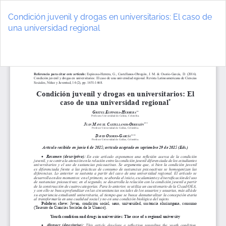
Volver
a
Condición juvenil y drogas en universitarios: El caso de
los
una universidad regional
detalles
del
De
D
artículo
P