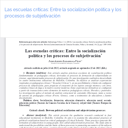
Volver
a
Las escuelas críticas: Entre la socialización política y los
los
procesos de subjetivación
detalles
del
De
D
artículo
P