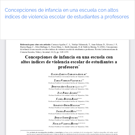
Volver
a
Concepciones de infancia en una escuela con altos
los
índices de violencia escolar de estudiantes a profesores
detalles
del
De
D
artículo
P