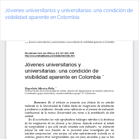
Volver
a
Jóvenes universitarios y universitarias: una condición de
los
visibilidad aparente en Colombia
detalles
del
De
D
artículo
P