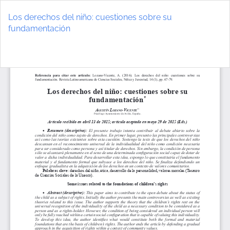
Volver
a
Los derechos del niño: cuestiones sobre su
los
fundamentación
detalles
del
De
D
artículo
P