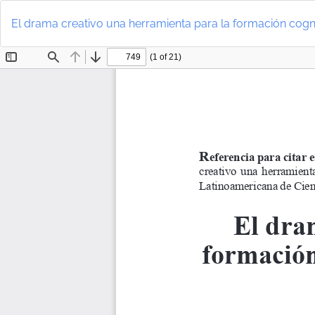
Volver
a
El drama creativo una herramienta para la formación cogni
los
detalles
del
artículo