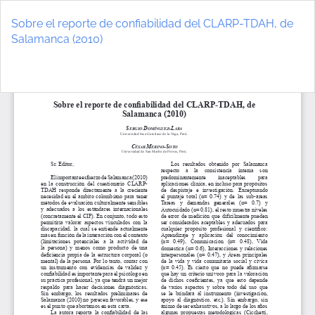
Volver
a
Sobre el reporte de confiabilidad del CLARP-TDAH, de
los
Salamanca (2010)
detalles
del
De
D
artículo
P