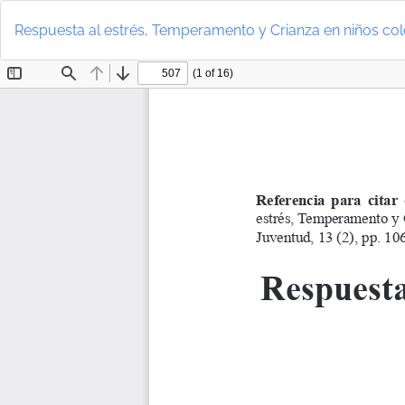
Volver
a
Respuesta al estrés, Temperamento y Crianza en niños co
los
detalles
del
artículo