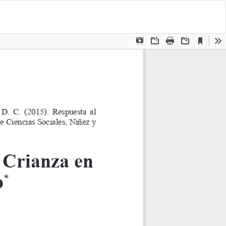
De
D
P