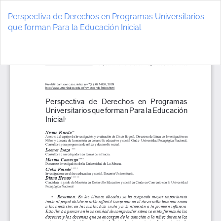
Volver
a
Perspectiva de Derechos en Programas Universitarios
los
que forman Para la Educación Inicial
detalles
del
De
D
artículo
P