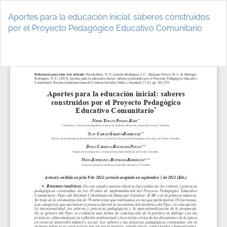
Volver
a
Aportes para la educación inicial: saberes construidos
los
por el Proyecto Pedagógico Educativo Comunitario
detalles
del
De
D
artículo
P