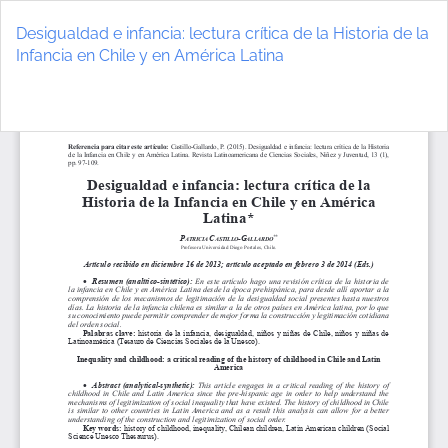
Volver
a
Desigualdad e infancia: lectura crítica de la Historia de la
los
Infancia en Chile y en América Latina
detalles
del
De
D
artículo
P